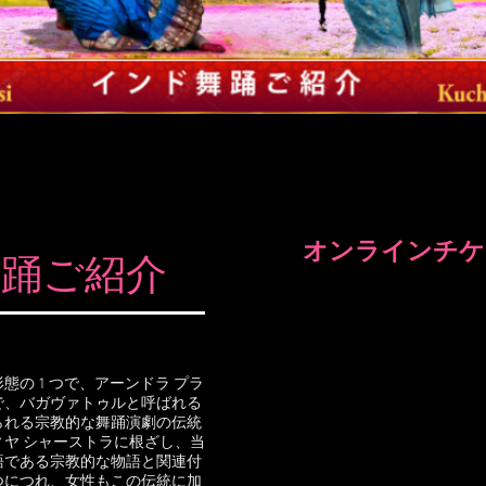
​オンラインチ
舞踊ご紹介
の 1 つで、アーンドラ プラ
で、バガヴァトゥルと呼ばれる
られる宗教的な舞踊演劇の伝統
ヤ シャーストラに根ざし、当
語である宗教的な物語と関連付
つにつれ、女性もこの伝統に加