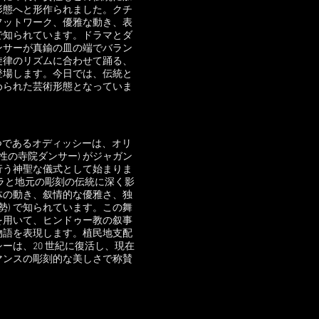
形態へと形作られました。クチ
フットワーク、優雅な動き、表
 で知られています。ドラマとダ
ンサーが真鍮の皿の端でバラン
旋律のリズムに合わせて踊る、
登場します。今日では、伝統と
められた芸術形態となっていま
 つであるオディッシーは、オリ
性の寺院ダンサー) がジャガン
行う神聖な儀式として始まりま
ラと地元の彫刻の伝統に深く影
体の動き、叙情的な優雅さ、独
勢) で知られています。この舞
を用いて、ヒンドゥー教の叙事
物語を表現します。植民地支配
ーは、20 世紀に復活し、現在
マンスの彫刻的な美しさで称賛