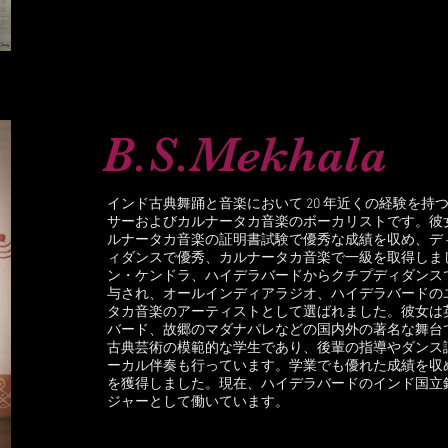
B.S.Mekhala
インド古典舞踊と音楽において 20 年近くの経験を持
サーおよびカルナータカ音楽のボーカリストです。彼
ルナータカ音楽の証明書試験で優秀な成績を収め、デ
ィダンスで優秀、カルナータカ音楽で一級を取得しま
ン・ケンドラ、ハイデラバードからクチプディダンスで「
与され、オールインディアラジオ、ハイデラバードの
タカ音楽のアーティストとして選ばれました。彼女は
バード、故郷のマダナパレなどの国内外の著名な舞台
古典芸術の模範的な学生であり、後輩の指導やダンス
ーカル伴奏も行っています。学業でも優れた成績を収
を獲得しました。現在、ハイデラバードのインド国立
ジャーとして働いています。