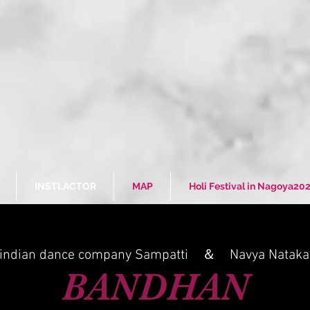
INSTLACTOR
MAP
Holi Festival in Nagoya20
 indian dance company Sampatti ＆ Navya Nataka
BANDHAN