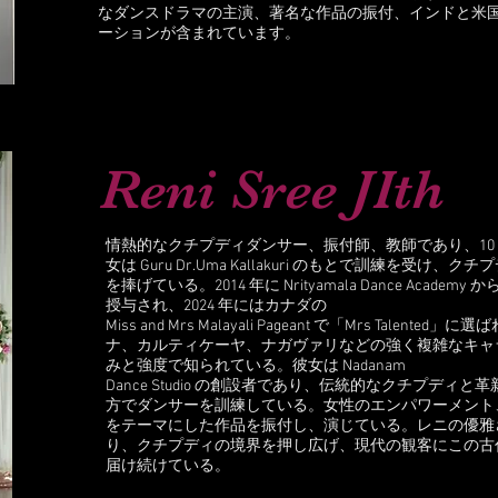
なダンスドラマの主演、著名な作品の振付、インドと米
ーションが含まれています。
Reni Sree JIth
情熱的なクチプディダンサー、振付師、教師であり、10
女は Guru Dr.Uma Kallakuri のもとで訓練を受け
を捧げている。2014 年に Nrityamala Dance Academy 
授与され、2024 年にはカナダの
Miss and Mrs Malayali Pageant で「Mrs Talen
ナ、カルティケーヤ、ナガヴァリなどの強く複雑なキャ
みと強度で知られている。彼女は Nadanam
Dance Studio の創設者であり、伝統的なクチプディ
方でダンサーを訓練している。女性のエンパワーメント
をテーマにした作品を振付し、演じている。レニの優雅
り、クチプディの境界を押し広げ、現代の観客にこの古
届け続けている。