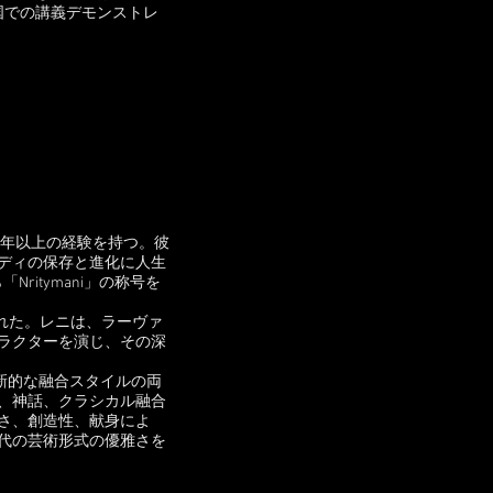
国での講義デモンストレ
 年以上の経験を持つ。彼
、クチプディの保存と進化に人生
から「Nritymani」の称号を
ted」に選ばれた。レニは、ラーヴァ
ラクターを演じ、その深
と革新的な融合スタイルの両
、神話、クラシカル融合
さ、創造性、献身によ
代の芸術形式の優雅さを