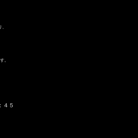
り、
ます。
）
：４５