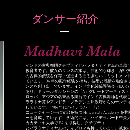
ダンサー紹介
Madhavi Mala
インドの古典舞踊クチプディとバラタナティヤムの卓越
教育者です。彼女のダンスの旅は、芸術的な輝き、深い
の古典的伝統を保存・促進する揺るぎないコミットメン
ています。34 年の振付経験を持ち、技術と感情を融合
ンスを創り出しています。インド文化関係評議会（ICCR
あり、ドゥールダルシャンの「A」グレードアーティスト
ロッパ、アジアの名誉ある舞台でインド古典舞踊を代表
ララトナ賞やアンドラ・プラデシュ州政府からのナンデ
しています。1984 年にハイデラバードと
ニュージャージーに支部を持つ Nrityamala Academy
ーを育成しています。学術的には、ハイデラバード中央大学
カカティヤ大学で BA を取得し、クチプディ
とバラタナティヤムのディプロマも持っています。彼女