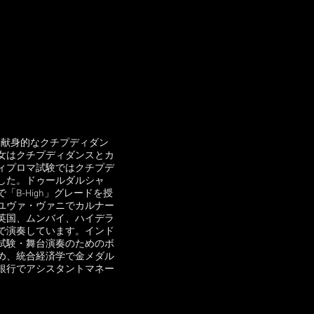
つ献身的なクチプディダン
女はクチプディダンスとカ
ィプロマ試験ではクチプデ
した。ドゥールダルシャ
B-High」グレードを授
ユヴァ・ヴァニでカルナー
英国、ムンバイ、ハイデラ
で演奏しています。インド
試験・舞台演奏のためのボ
め、統合経済学で金メダル
銀行でアシスタントマネー