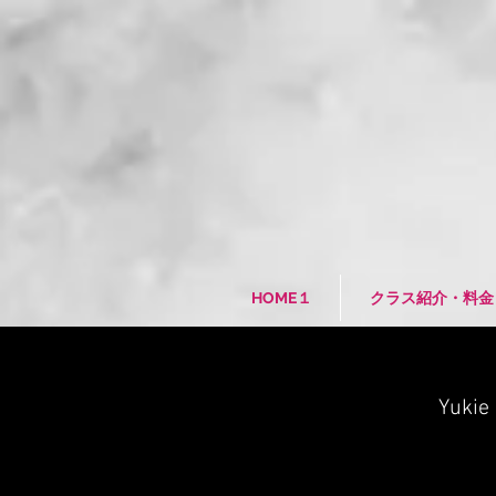
HOME１
クラス紹介・料金
Yukie