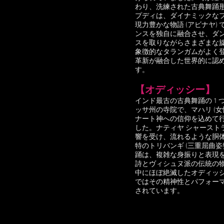
わり、洗練された古典舞踊
プディは、ダイナミックな
現力豊かな物語 (アビナヤ)
ンスを独自に融合させ、ダ
スを取りながらさまざまな
象徴的なタランガムがよく
革新が融合した世界的に認
す。
【オディッシー】
インド最古の古典舞踊の 1
ッサ州の寺院で、マハリ (女
ナート神への信仰を込めて
した。ナティヤ シャースト
響を受け、流れるような胴
特のトリバンギ (三重屈曲姿
踊は、複雑な身振りと表現
詩とヴィシュヌ派の伝統の
中にほぼ絶滅したオディッシ
ではその精神性とパフォー
されています。