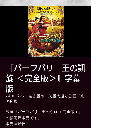
『バーフバリ 王の凱
旋 ＜完全版＞』字幕
版
रवि, 01 सित॰
  |  
名古屋市 久屋大通り公園『光
の広場』
映画『バーフバリ 王の凱旋 ＜完全版＞』
の指定席販売です。
販売開始日