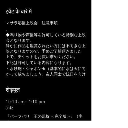
इवेंट के बारे में
マサラ応援上映会 注意事項
。
◆鳴り物や声援等を許可している特別な上映
会となります。
静かに作品を鑑賞されたい方には不向きな上
映となりますので、予めご了解頂きました
上で、チケットをお買い求めください。
下記は許可している内容になります。
・水鉄砲・シャボン玉（基本的に水は天に向
かって放ちましょう。友人同士で銃口を向け
あうのは止めませんが、他人に対して銃口を
向けるのはNG。喧嘩になるような行為はお
शेड्यूल
控えください。大きさも規定はございません
が、人が不快に思う行為はNG）
・応援・声だし。手拍子
10:10 am - 1:10 pm
・歌やダンス
3 घंटे
・クラッカー（音のみ）
『バーフバリ 王の凱旋 ＜完全版＞』（字
・鳴り物（タンバリンや鈴など）※そのほか
幕）
の楽器は事前にお問い合わせください。