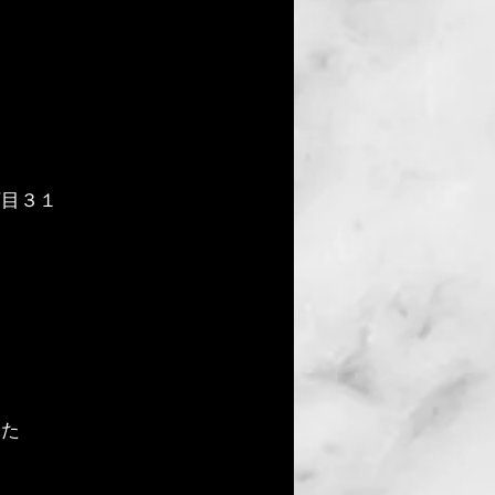
丁目３１
した