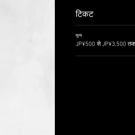
・座席として用意してい
टिकट
・応援グッズを肩より揚
・入場チケットをインタ
営利目的として手に入れ
迷惑行為が確認された場
मूल्य
お声がけには、必ず従っ
JP¥500 से JP¥3,500 त
は、速やかにご退場いた
応じられません。また、
上映を中止させて頂く場
◆会場内ではマスコミの
される場合がございます。
このイベントにご入場さ
いただきます。予めご了
◆コインロッカーはござ
貴重品の管理はご自身で
万が一、荷物の紛失・盗
せんのでご注意ください