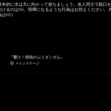
基本的に水は天に向かって放ちましょう。友人同士で銃口
向けるのはNG。喧嘩になるような行為はお控えください。
はNG）
鈴など）※そのほかの楽器は事前にお問い合わせください
ぶしい高輝度タイプの大閃光やウルトラオレンジ等や改造
ぎる物、長すぎて危険と思われる物はNG）
『響け！情熱のムリダンガム』
司会を遮らない範囲）
メインステージ
。
む)や録画・録音
るもの（紙吹雪や紙テープ、カラー粉など）