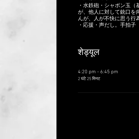
・水鉄砲・シャボン玉（
が、他人に対して銃口を
んが、人が不快に思う行為
・応援・声だし。手拍子
・歌やダンス
・クラッカー（音のみ）
・鳴り物（タンバリンや
शेड्यूल
・サイリウム（著しくま
ウム等、光が強く明るす
4:20 pm - 6:45 pm
・コスプレ（後ろの方の
2 घंटे 25 मिनट
・会場内での飲食
◆下記NG行為となります
・写真撮影(携帯カメラ含
・奇声
・公共良俗に反する発言
・火器類の持ち込み
・会場内での喫煙
・上映後掃除が必要にな