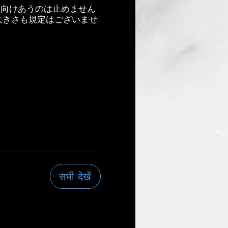
を向けあうのは止めません
大きさも規定はございませ
。
サイリ
सभी देखें