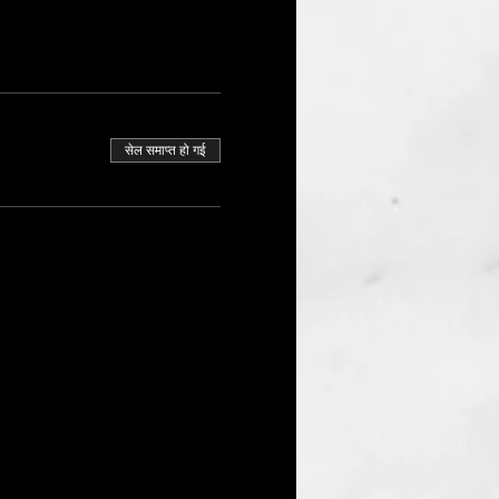
सेल समाप्त हो गई
い場合
は一切
合は、
映・掲載
せて
ます。
負いま