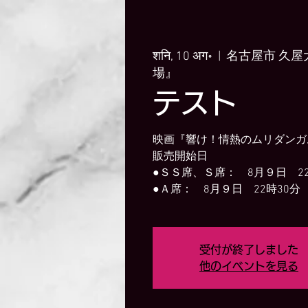
शनि, 10 अग॰
  |  
名古屋市 久
場』
テスト
映画『響け！情熱のムリダンガ
販売開始日
●ＳＳ席、Ｓ席： 8月９日 2
●Ａ席： 8月９日 22時30分
受付が終了しました
他のイベントを見る