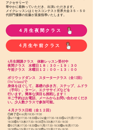
アクセサリーで
華やかに着飾っていただき、出演いただきます。
メイクレッスンはミセスコンテスト世界大会３５－５０
代部門優勝の佐藤が直接指導いたします。
４月生夜間クラス
4月生午前クラス
4月生開講クラス 体験レッスン受付中
夜間クラス 水曜日１８：３０－１９：３０
午前クラス 木曜日１２：００－１３：００
ボリウッドダンス スタータークラス（全12回）
(1h/1class)で
身体をほぐして、基礎の歩き方、ステップ、ムドラ
（手印）、ターン、エクササイズなどを
行います。簡単な演目も挑戦します！
​※ご予約はお電話、メールからお問い合わせくださ
い。少人数クラスで参加可能。
４月クラス日程（全１２回）
①終了②4\6(月)18:30-19:30
③4/17(金)17:30-18:30
④4/24(金)17:30-18:30
⑤4/27(月)17:30-
18:30
⑥5/13(水)17:30-18:30
⑦5/20(水)17:30-18:30
⑧5/27(水)17:30-18:30
⑨6/1(月)17:30-18:30
⑩6/8(月)17:30-
18:30
⑪6/15(月)17:30-18:30
⑫6/22(月)17:30-18:30