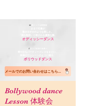
🪷
東インド古典舞踊
まるで石像が
動き出すかのような美しさ。
「踊る彫刻」と称される優雅な舞。
オディッシーダンス
💃
インド映画の世界へ
華やかなパーティードレスをまとい、
映画のワンシーンのように踊る。
ボリウッド
ダンス
メールでのお問い合わせはこちら sampatti.comp@gmail.com
Bollywood dance
Lesson 体験会