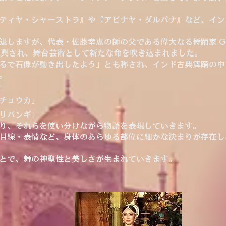
ティヤ・シャーストラ』や『アビナヤ・ダルパナ』など、イン
しますが、代表・佐藤幸恵の師の父である偉大なる舞踊家 Guru 
って復興され、舞台芸術として新たな命を吹き込まれました。
るで石像が動き出したよう」とも称され、インド古典舞踊の中
。
チョウカ」
リバンギ」
り、それらを使い分けながら物語を表現していきます。
目線・表情など、身体のあらゆる部位に細かな決まりが存在し
とで、舞の神聖性と美しさが生まれていきます。