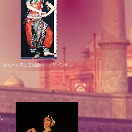
女性神を表す三屈曲の「トリバンギ」
し