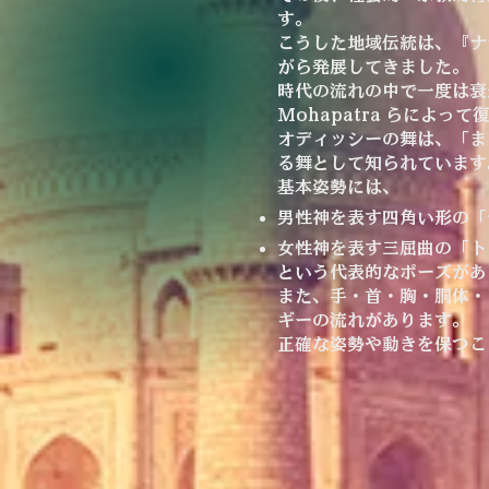
す。
こうした地域伝統は、『ナ
がら発展してきました。
時代の流れの中で一度は衰退
Mohapatra らによ
オディッシーの舞は、「ま
る舞として知られています
基本姿勢には、
男性神を表す四角い形の「
女性神を表す三屈曲の「ト
という代表的なポーズがあ
また、手・首・胸・胴体・
ギーの流れがあります。
正確な姿勢や動きを保つこ