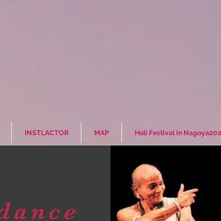
INSTLACTOR
MAP
Holi Festival in Nagoya20
 dance