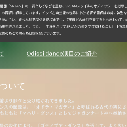
 舞踊団「SRJAN」の一員として学びを重ね、SRJANスタイルのオディッシーを指導してい
Mohapatra の両師に師事しています。インド古典芸能の世界における師弟関係は非常
を認め合い、正式な師弟関係を結ぶまでに、7年ほどの歳月を要するとも言われてい
師事を許されました。また、「生涯をかけてSRJANの道を学び続けること」「他流
覚悟のもとで現在も研鑽を続けています。
いて
Odissi dance演目のご紹介
eについて
前より脈々と受け継がれてきました。
ンスの起源は、「オドラ・マガディ」と呼ばれる古代の舞にさ
もともと「マハリ・ダンス」としてジャガンナート神へ奉納さ
景の変化により、「ゴティプア・ダンス」を通して、より広い