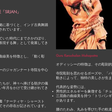
a流派「SRJAN」
拠に基づくと、インド古典舞踊
されています。
ていた時代にまでさかのぼり、
表現する舞」として発展してき
Guru Keruchalan Mohapatra
曲線美を特徴とし、「動く彫
オディッシーの特徴は、その彫刻的
ーのジャガンナート寺院を中心
寺院彫刻を思わせるポーズや、「バ
動きによって、独特の美しさが生ま
たちが、神々へ捧げる朝夕の儀
代表的な姿勢には、
い年月をかけて受け継がれてき
男性的エネルギーを象徴する「チョ
三屈曲の曲線美を持つ「トリバンギ
があります。
書『ナーティヤ・シャースト
てその存在が記されています。
腰のたわみ、丸みを帯びた手の軌道