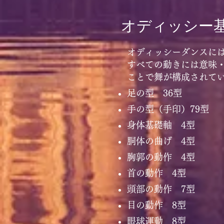
オディッシー
オディッシーダンスに
すべての動きには意味
ことで舞が構成されて
足の型 36型
手の型（手印）79型
身体基礎軸 4型
胴体の曲げ 4型
胸郭の動作 4型
首の動作 4型
頭部の動作 7型
目の動作 8型
眼球運動 8型