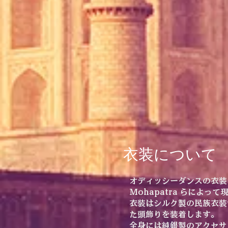
衣装について
オディッシーダンスの衣装は
Mohapatra らによ
衣装はシルク製の民族衣装
た頭飾りを装着します。
全身には純銀製のアクセサ