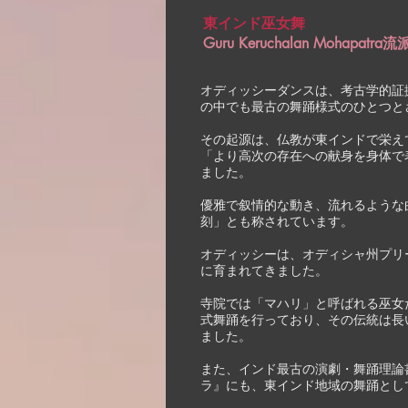
東インド巫女舞
​Guru Keruchalan Mohapatr
オディッシーダンスは、考古学的証
の中でも最古の舞踊様式のひとつと
その起源は、仏教が東インドで栄え
「より高次の存在への献身を身体で
ました。
優雅で叙情的な動き、流れるような
刻」とも称されています。
オディッシーは、オディシャ州プリ
に育まれてきました。
寺院では「マハリ」と呼ばれる巫女
式舞踊を行っており、その伝統は長
ました。
また、インド最古の演劇・舞踊理論
ラ』にも、東インド地域の舞踊とし