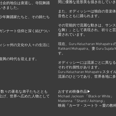
間に優雅な造形美を描き出していき
社会的地位は衰退し、寺院舞踊
いきました。
また、オディッシーは独自の音楽体
音色とともに踊られます。
少年舞踊家たちと、その師たち
その官能的で流麗な動きは、サンスク
な舞）」として表現され、祈りと芸
ガンナート信仰と深く結びつい
愛されています。
現在、Guru Kelucharan Mohapa
ィシャ州の文化や人々の生活に
Ratikant Mohapatra、妻 Guru S
す。
び復興の時代を迎えます。
オディッシーには流派ごとに異なる
それぞれ個性があります。
Guru Kelucharan Mohapa
流派のひとつであり、世界各地に多
atra は、数々の著名な弟子たちととも
おすすめ映像作品▶
上げ、世界へ広めた人物として
Michael Jackson 「Black or White」
Madonna 「Shanti / Ashtangi」
映画『カーマ・スートラ ～愛の教