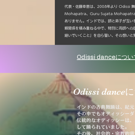
代表・佐藤幸恵は、2008年より Odissi
Mohapatra、Guru Sujata 
ありません。インドでは、師と弟子が互い
頼関係を積み重ねる中で、特別に両師への
継いでいくこと」を自ら誓い、その想いと
Odissi danceにつ
Odissi danc
インドの古典舞踊は、紀元
その中でもオディッシーダ
伝統的なオディッシーは、
して踊られていました。
その後、社会的・宗教的背