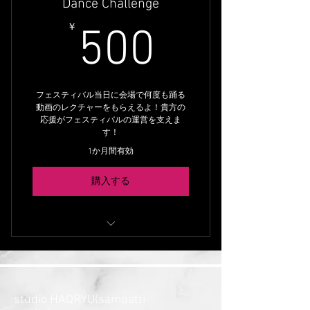
Dance Challenge
500￥
￥
500
フェスティバル当日に会場で何度も踊る
動画のレクチャーをもらえるよ！貴方の
応援がフェスティバルの運営を支えま
す！
1か月間有効
購入する
① Nepali Folk & Bollywood Dance –
Step Tutorial
② Nepali Folk & Bollywood Dance –
studio HAQRYU(sampatti
Let’s Dance!